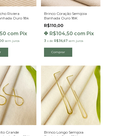
cho Riviera
Brinco Coração Semijoia
anhada Ouro 18k
Banhada Ouro 18K
R$110,00
,50
com
Pix
R$104,50
com
Pix
00
sem juros
3
x
de
R$36,67
sem juros
nito Grande
Brinco Longo Semijoia