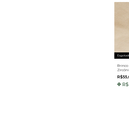
Esgotad
Brinco
Zircôn
Ouro 1
R$55
R$