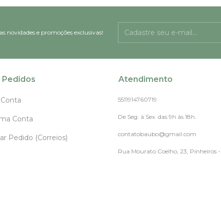
as novidades e promoções exclusivas!
 Pedidos
Atendimento
 Conta
5511914760719
De Seg. à Sex. das 9h às 18h.
uma Conta
contatobaubo@gmail.com
ar Pedido (Correios)
Rua Mourato Coelho, 23, Pinheiros 