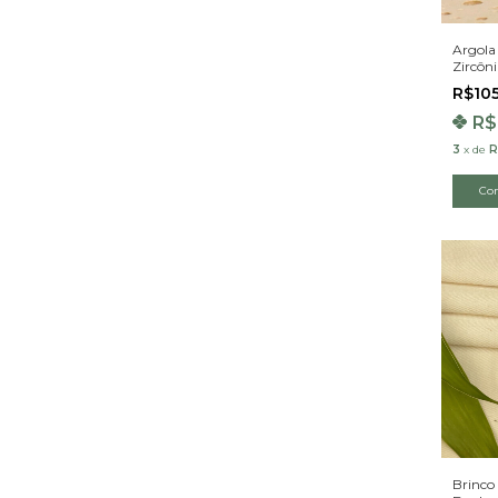
Argola
Zircôn
Ouro 1
R$10
R$
3
x
de
R
Brinco