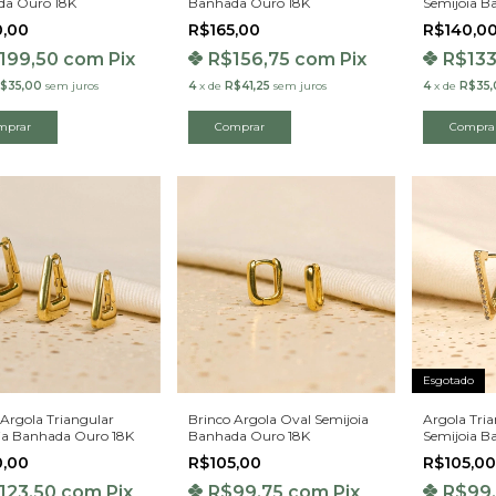
da Ouro 18K
Banhada Ouro 18K
Semijoia B
0,00
R$165,00
R$140,0
199,50
com
Pix
R$156,75
com
Pix
R$13
$35,00
sem juros
4
x
de
R$41,25
sem juros
4
x
de
R$35,
Esgotado
 Argola Triangular
Brinco Argola Oval Semijoia
Argola Tria
ia Banhada Ouro 18K
Banhada Ouro 18K
Semijoia B
0,00
R$105,00
R$105,00
123,50
com
Pix
R$99,75
com
Pix
R$99