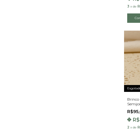
3
x
de
R
Co
Esgotad
Brinco
Semijo
R$95
R$
2
x
de
R