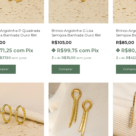
 Argolinha P Quadrada
Brinco Argolinha G Lisa
Brinco Arg
ia Banhada Ouro 18K
Semijoia Banhada Ouro 18K
Semijoia B
,00
R$105,00
R$85,00
71,25
com
Pix
R$99,75
com
Pix
R$80
$37,50
sem juros
3
x
de
R$35,00
sem juros
2
x
de
R$42,