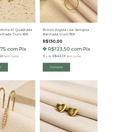
olinha M Quadrada
Brinco Argola Lisa Semijoia
anhada Ouro 18K
Banhada Ouro 18K
R$130,00
,75
com
Pix
R$123,50
com
Pix
50
sem juros
3
x
de
R$43,33
sem juros