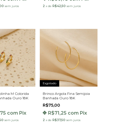
00
sem juros
2
x
de
R$42,50
sem juros
Esgotado
olinha M Colorida
Brinco Argola Fina Semijoia
anhada Ouro 18K
Banhada Ouro 18K
R$75,00
,75
com
Pix
R$71,25
com
Pix
50
sem juros
2
x
de
R$37,50
sem juros