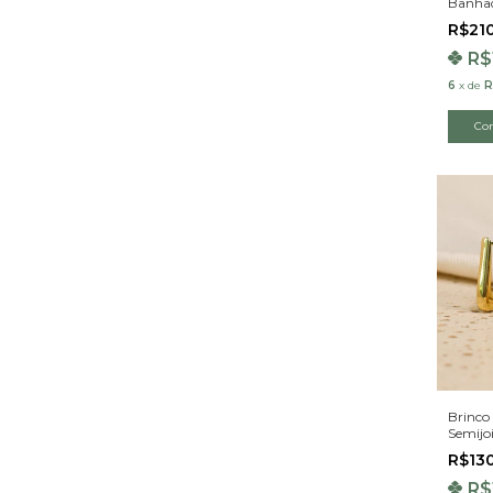
Banha
R$21
R$
6
x
de
R
Brinco
Semijo
R$13
R$