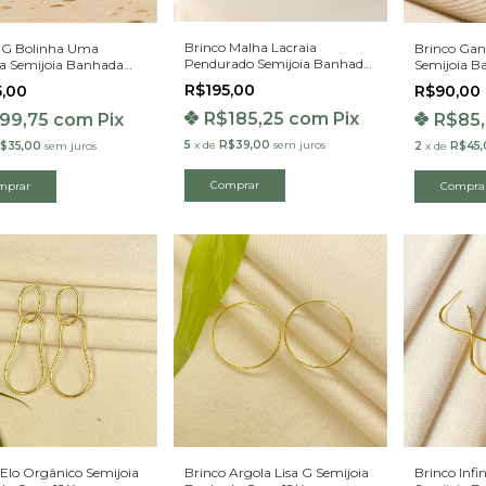
Brinco Malha Lacraia
 G Bolinha Uma
Brinco Gan
Pendurado Semijoia Banhada
ia Semijoia Banhada
Semijoia B
Ouro 18K
8K
R$195,00
5,00
R$90,00
R$185,25
com
Pix
99,75
com
Pix
R$85
5
x
de
R$39,00
sem juros
$35,00
sem juros
2
x
de
R$45,
 Elo Orgânico Semijoia
Brinco Argola Lisa G Semijoia
Brinco Infi