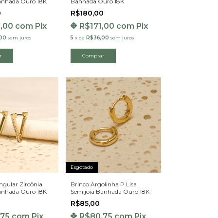
anhada Ouro 18K
Banhada Ouro 18K
0
R$180,00
3,00
com
Pix
R$171,00
com
Pix
00
sem juros
5
x
de
R$36,00
sem juros
Esgotado
ngular Zircônia
Brinco Argolinha P Lisa
anhada Ouro 18K
Semijoia Banhada Ouro 18K
R$85,00
,75
com
Pix
R$80,75
com
Pix