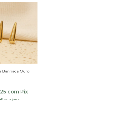
ta Banhada Ouro
,25
com
Pix
50
sem juros