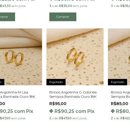
$43,33
sem juros
3
x
de
R$35,00
sem juros
3
x
de
R$35,
mprar
Comprar
o
Esgotado
Esgotado
 Argolinha M Lisa
Brinco Argolinha G Colorida
Brinco Arg
ia Banhada Ouro 18K
Semijoia Banhada Ouro 18K
Semijoia B
,00
R$95,00
R$85,00
90,25
com
Pix
R$90,25
com
Pix
R$80
$47,50
sem juros
2
x
de
R$47,50
sem juros
2
x
de
R$42,