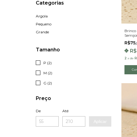
Categorias
Argola
Pequeno
Brinco
Grande
Semijo
R$75
Tamanho
R$
2
x
de
R
P (2)
M (2)
G (2)
Preço
De
Até
Aplicar