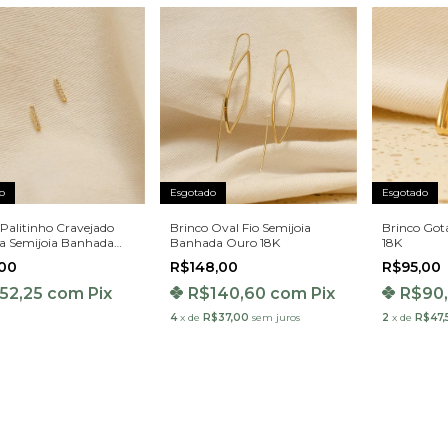
o
Esgotado
Esgotado
 Palitinho Cravejado
Brinco Oval Fio Semijoia
Brinco Go
ia Semijoia Banhada
Banhada Ouro 18K
18K
8K
,00
R$148,00
R$95,00
52,25
com
Pix
R$140,60
com
Pix
R$90
4
x
de
R$37,00
sem juros
2
x
de
R$47,