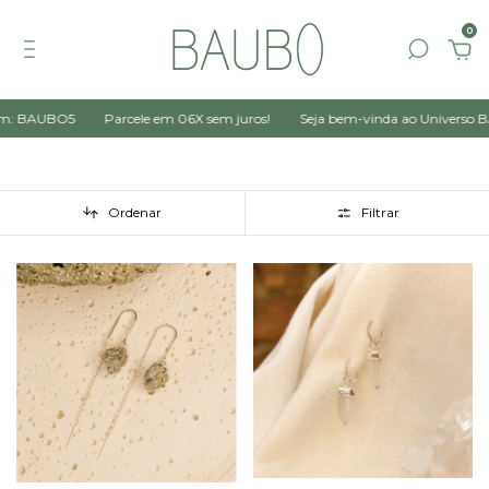
0
om: BAUBO5
Parcele em 06X sem juros!
Seja bem-vinda ao Universo BA
Ordenar
Filtrar