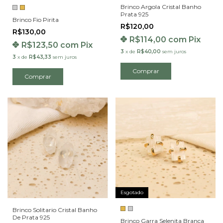
Brinco Argola Cristal Banho
Prata 925
Brinco Fio Pirita
R$120,00
R$130,00
R$114,00
com
Pix
R$123,50
com
Pix
3
x
de
R$40,00
sem juros
3
x
de
R$43,33
sem juros
Comprar
Esgotado
Brinco Solitario Cristal Banho
De Prata 925
Brinco Garra Selenita Branca