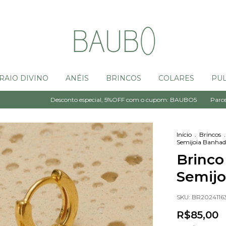
RAIO DIVINO
ANÉIS
BRINCOS
COLARES
PUL
Desconto especial, 5%OFF com o cupom: BAUBO5
Parcele em 06X sem
Início
.
Brincos
.
Semijoia Banhad
Brinco
Semijo
SKU:
BR202411
R$85,00