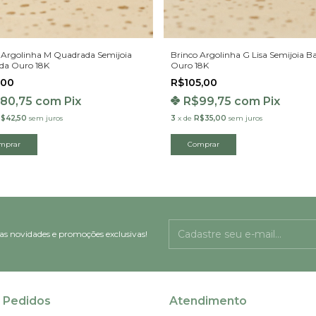
 Argolinha M Quadrada Semijoia
Brinco Argolinha G Lisa Semijoia 
da Ouro 18K
Ouro 18K
,00
R$105,00
80,75
com
Pix
R$99,75
com
Pix
$42,50
sem juros
3
x
de
R$35,00
sem juros
as novidades e promoções exclusivas!
 Pedidos
Atendimento