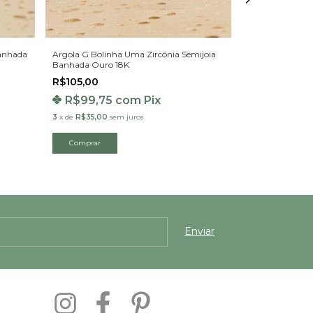
Esgotado
Banhada
Argola G Bolinha Uma Zircônia Semijoia
Brinco Argola 
Banhada Ouro 18K
Ouro 18K
R$105,00
R$75,00
R$99,75
com
Pix
R$71,25
3
x
de
R$35,00
sem juros
2
x
de
R$37,50
se