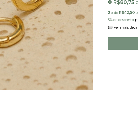
R$80,75
2
x de
R$42,50
s
5% de desconto
p
Ver mais deta