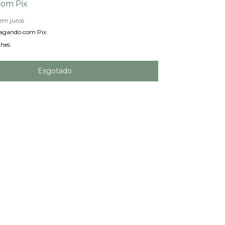
com
Pix
em juros
agando com Pix
lhes