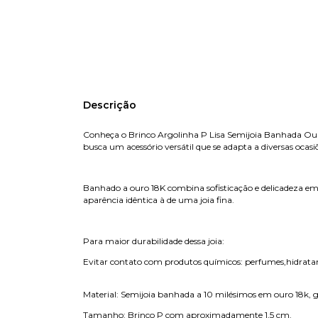
Descrição
Conheça o Brinco Argolinha P Lisa Semijoia Banhada Ouro
busca um acessório versátil que se adapta a diversas ocas
Banhado a ouro 18K combina sofisticação e delicadeza em 
aparência idêntica à de uma joia fina.
Para maior durabilidade dessa joia:
Evitar contato com produtos químicos:
Material: Semijoia banhada a 10 milésimos em ouro 18k,
Tamanho: Brinco P com aproximadamente 1,5 cm.