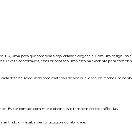
 18K, uma peça que combina simplicidade e elegância. Com um design liso e m
iões. Leves e confortáveis, esses brincos são uma escolha excelente para compl
cada detalhe. Produzido com materiais de alta qualidade, ele recebe um banho 
 perfumes,hidratantes. Evitar contato com mar e pi
 garantindo um acabamento luxuoso e durabilidade.