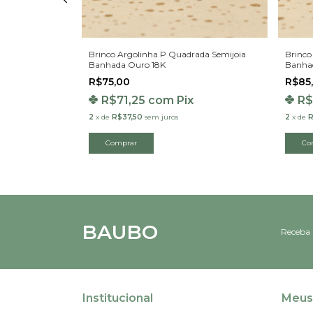
da Semijoia
Brinco Argolinha P Quadrada Semijoia
Brinco
Banhada Ouro 18K
Banha
R$75,00
R$85
x
R$71,25
com
Pix
R$
2
x
de
R$37,50
sem juros
2
x
de
R
BAUBO
Receba 
Institucional
Meus