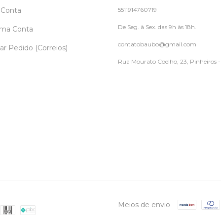
 Conta
5511914760719
De Seg. à Sex. das 9h às 18h.
uma Conta
contatobaubo@gmail.com
ar Pedido (Correios)
Rua Mourato Coelho, 23, Pinheiros 
Meios de envio