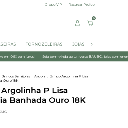
Grupo VIP
Rastrear Pedido
0
SEIRAS
TORNOZELEIRAS
JOIAS POR ATÉ $99,00
 juros!
Seja bem-vinda ao Universo BAUBO, joias com energia!
Desco
Brincos Semijoias
.
Argola
.
Brinco Argolinha P Lisa
a Ouro 18K
 Argolinha P Lisa
ia Banhada Ouro 18K
63MG