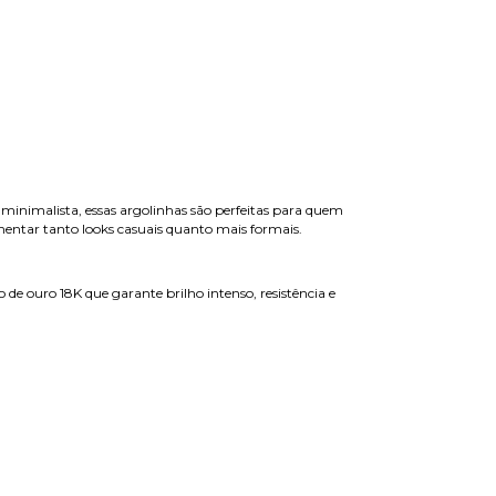
inimalista, essas argolinhas são perfeitas para quem
ementar tanto looks casuais quanto mais formais.
de ouro 18K que garante brilho intenso, resistência e
scina, isso também pode danificá-las.