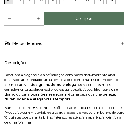
14
15
17
18
19
20
21
22
23
24
Meios de envio
Descrição
Descubra a elegância e a sofisticação com nosso deslumbrante anel
quadrado arredondado, uma semijoia que combina design moderno e
atemporal. Seu
design moderno e elegante
valoriza as mãos e
complementa qualquer estilo, do casual ao sofisticado. Ideal para
uso
diário
ou para
ocasiões especiais
, é uma peça que une
beleza,
durabilidade e elegância atemporal
.
Banhado a ouro 18K combina sofisticação e delicadeza em cada detalhe.
Produzido com materiais de alta qualidade, ele recebe um banho de ouro
18 quilates que garante brilho intenso, resistência e aparência idêntica à
de uma joia fina.