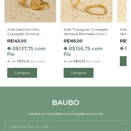
Anel Dedinho Olho
Anel Triangular Cravejado
Anel T
Cravejado Zircônia
Semijoia Banhada Ouro 18
Semij
Semijoia Banhada Ouro
K
18K
R$145,00
R$165,00
R$55
18K
R$137,75
com
R$156,75
com
R$
Pix
Pix
C
4
x
de
R$36,25
sem juros
4
x
de
R$41,25
sem juros
Comprar
Comprar
BAUBO
Receba as novidades e promoções exclusivas!