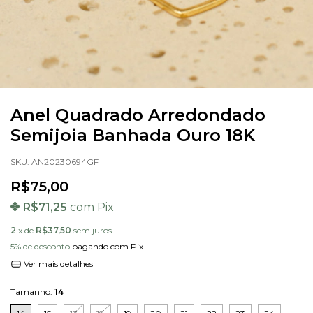
Anel Quadrado Arredondado
Semijoia Banhada Ouro 18K
SKU:
AN20230694GF
R$75,00
R$71,25
com
Pix
2
x de
R$37,50
sem juros
5% de desconto
pagando com Pix
Ver mais detalhes
Tamanho:
14