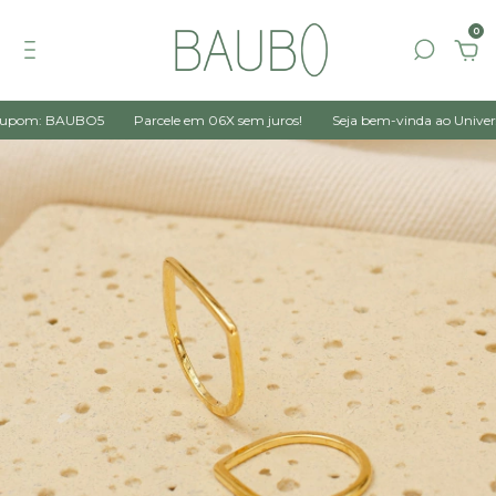
0
upom: BAUBO5
Parcele em 06X sem juros!
Seja bem-vinda ao Universo