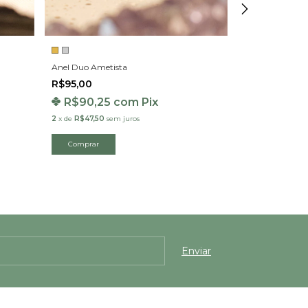
Anel Duo Ametista
Anel Duo Pirita
R$95,00
R$95,00
R$90,25
com
Pix
R$90,25
2
x
de
R$47,50
sem juros
2
x
de
R$47,50
se
Comprar
Comprar