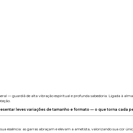
l — guardiã de alta vibração espiritual e profunda sabedoria. Ligada à alma, e
teção.
resentar leves variações de tamanho e formato — o que torna cada p
sua essência: as garras abraçam e elevam a ametista, valorizando sua cor únic