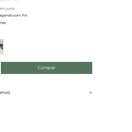
sem juros
agando com Pix
lhes
envio