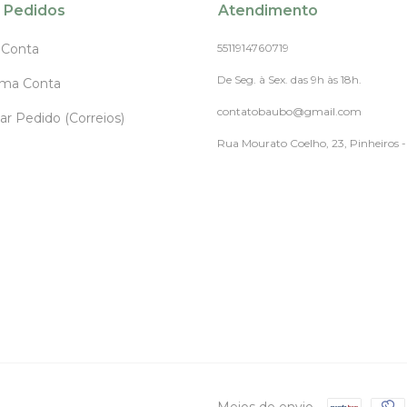
 Pedidos
Atendimento
 Conta
5511914760719
De Seg. à Sex. das 9h às 18h.
uma Conta
contatobaubo@gmail.com
ar Pedido (Correios)
Rua Mourato Coelho, 23, Pinheiros 