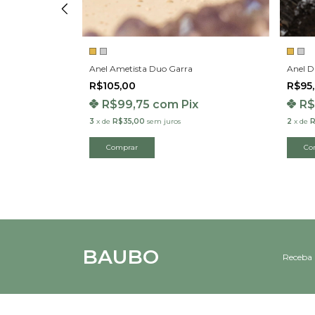
Ouro 18K
Anel Ametista Duo Garra
Anel D
R$105,00
R$95
R$99,75
com
Pix
R$
x
3
x
de
R$35,00
sem juros
2
x
de
R
Comprar
Co
BAUBO
Receba 