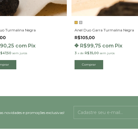
uo Turmalina Negra
Anel Duo Garra Turmalina Negra
,00
R$105,00
90,25
com
Pix
R$99,75
com
Pix
$47,50
sem juros
3
x
de
R$35,00
sem juros
mprar
Comprar
as novidades e promoções exclusivas!