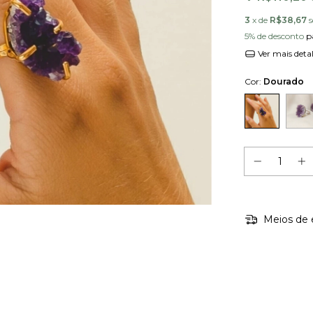
3
x de
R$38,67
5% de desconto
p
Ver mais deta
Cor:
Dourado
Meios de 