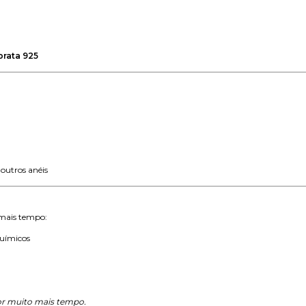
prata 925
outros anéis
 mais tempo:
químicos
or muito mais tempo.