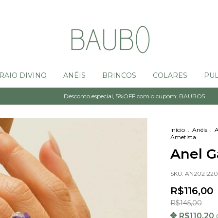
RAIO DIVINO
ANÉIS
BRINCOS
COLARES
PUL
Desconto especial, 5%OFF com o cupom: BAUBO5
Parcele em 06
Início
.
Anéis
.
A
Ametista
Anel G
SKU:
AN202122
R$116,00
R$145,00
R$110,20