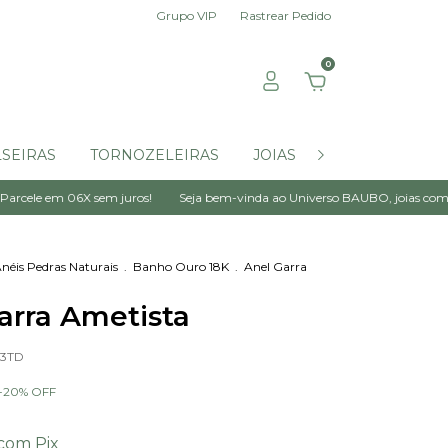
Grupo VIP
Rastrear Pedido
0
SEIRAS
TORNOZELEIRAS
JOIAS POR ATÉ $99,00
X sem juros!
Seja bem-vinda ao Universo BAUBO, joias com energia!
néis Pedras Naturais
.
Banho Ouro 18K
.
Anel Garra
arra Ametista
03TD
-
20
%
OFF
com
Pix